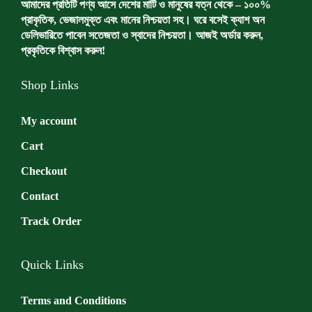
আমাদের প্রতিটি পণ্য আসে দেশের মাটি ও মানুষের যত্ন থেকে – ১০০%
t
l
প্রাকৃতিক, ভেজালমুক্ত এবং মানের নিশ্চয়তা সহ। ঘরে বসেই ক্যাশ অন
h
t
ডেলিভারিতে পাবেন সতেজতা ও স্বাদের নিশ্চয়তা। আজই অর্ডার করুন,
r
i
প্রকৃতিকে বিশ্বাস করুন!
o
p
u
l
Shop Links
g
e
h
v
5
a
My account
,
r
Cart
0
i
0
a
Checkout
0
n
৳
t
Contact
s
Track Order
.
T
h
Quick Links
e
o
Terms and Conditions
p