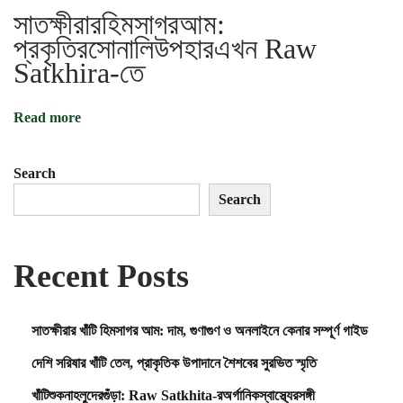
সাতক্ষীরারহিমসাগরআম:
সু
র
প্রকৃতিরসোনালিউপহারএখন Raw
ভি
Satkhira-তে
ত
স্মৃ
তি
Read more
Search
Search
Recent Posts
সাতক্ষীরার খাঁটি হিমসাগর আম: দাম, গুণাগুণ ও অনলাইনে কেনার সম্পূর্ণ গাইড
দেশি সরিষার খাঁটি তেল, প্রাকৃতিক উপাদানে শৈশবের সুরভিত স্মৃতি
খাঁটিশুকনাহলুদেরগুঁড়া: Raw Satkhita-রঅর্গানিকস্বাস্থ্যেরসঙ্গী