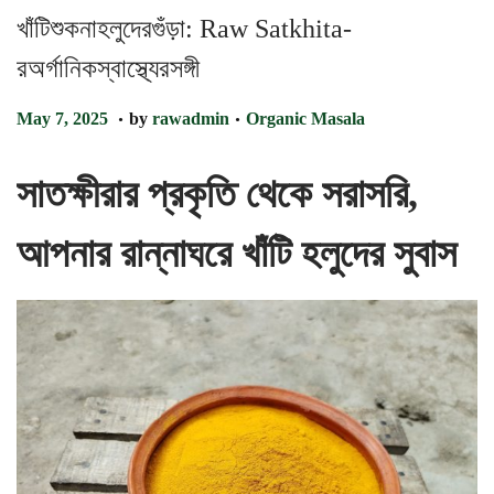
খাঁটিশুকনাহলুদেরগুঁড়া: Raw Satkhita-
রঅর্গানিকস্বাস্থ্যেরসঙ্গী
.
.
P
P
A
May 7, 2025
by
rawadmin
Organic Masala
o
o
u
s
s
g
সাতক্ষীরার প্রকৃতি থেকে সরাসরি,
t
t
u
e
e
s
d
d
t
আপনার রান্নাঘরে খাঁটি হলুদের সুবাস
o
i
2
n
n
7
,
2
0
2
5