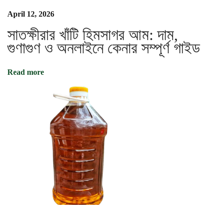
হা
a
April 12, 2026
র
এ
সাতক্ষীরার খাঁটি হিমসাগর আম: দাম,
t
খ
গুণাগুণ ও অনলাইনে কেনার সম্পূর্ণ গাইড
ন
R
i
a
Read more
w
o
S
a
t
n
k
h
i
r
a
-
তে
N
দে
e
শি