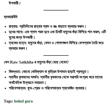
উপকারী।
ব্যবহারবিধি
রান্নায়
:
প্রতিদিনের রান্নায় স্বাদ ও রঙ বাড়াতে ব্যবহার করুন।
দুধের
সাথে
:
এক গ্লাস গরম দুধে এক চিমটি হলুদের গুঁড়া মিশিয়ে পান করুন, এটি
ঘুমের জন্য উপকারী।
ত্বকের
যত্নে
:
হলুদের গুঁড়া, বেসন ও গোলাপজল মিশিয়ে ফেসপ্যাক তৈরি করে
ব্যবহার করুন।
কেন
Raw Satkhita-
র
হলুদের
গুঁড়া
বেছে
নেবেন
?
বিশুদ্ধতা
:
কোনো কেমিক্যাল বা কৃত্রিম উপাদান ছাড়াই প্রস্তুত।
স্থানীয়
কৃষকদের
সমর্থন
:
স্থানীয় কৃষকদের থেকে সরাসরি সংগ্রহ করে তাদের
অর্থনৈতিক উন্নয়নে সহায়তা।
পরিবেশবান্ধব
:
ফুড-গ্রেড ও পরিবেশবান্ধব প্যাকেজিং ব্যবহার।
Tags
:
holud gura
P
সা
P
r