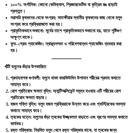
১০০
%
অর্গানিক
:
কোনো কেমিক্যাল, প্রিজারভেটিভ বা কৃত্রিম রঙ ছাড়াই
প্রস্তুত।
সরাসরি
কৃষকদের
থেকে
সংগ্রহ
:
সাতক্ষীরার স্থানীয় কৃষকদের কাছ থেকে হলুদ
সংগ্রহ করে প্রক্রিয়াজাত করা হয়।
প্রাকৃতিকভাবে
শুকানো
:
সূর্যের তাপে প্রাকৃতিকভাবে শুকানো হয়, যাতে পুষ্টিগুণ
অক্ষুণ্ণ থাকে।
ফুড
–
গ্রেড
প্যাকেজিং
:
স্বাস্থ্যসম্মত ও পরিবেশবান্ধব প্যাকেজিং ব্যবহার করা
হয়।
খাঁটি
হলুদের
গুঁড়ার
উপকারিতা
প্রদাহনাশক
গুণাবলী
:
হলুদে থাকা কারকিউমিন উপাদান শরীরের প্রদাহ কমাতে
সাহায্য করে।
রোগ
প্রতিরোধ
ক্ষমতা
বৃদ্ধি
:
অ্যান্টিঅক্সিডেন্ট সমৃদ্ধ হওয়ায় এটি শরীরের রোগ
প্রতিরোধ ক্ষমতা বাড়ায়।
হজম
শক্তি
বৃদ্ধি
:
হলুদ হজম প্রক্রিয়াকে উন্নত করে এবং গ্যাস্ট্রিকের সমস্যা
কমাতে সাহায্য করে।
ত্বকের
যত্নে
:
হলুদের গুঁড়া ত্বকের উজ্জ্বলতা বাড়াতে এবং ব্রণের সমস্যা কমাতে
কার্যকর।
রক্ত
পরিষ্কার
:
নিয়মিত হলুদ খেলে রক্ত পরিষ্কার থাকে, যা ত্বকের জন্য