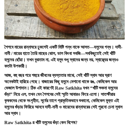
শৈশবে মায়ের রান্নাঘরে ঢুকলেই একটি মিষ্টি গন্ধ নাকে আসত—হলুদের গন্ধ। দাদী-
নানী / মায়ের হাতে তৈরি মাছের ঝোল, ডাল কিংবা সবজি—সবকিছুতেই সেই খাঁটি
হলুদের ছোঁয়া। তখন বুঝতাম না, এই হলুদ শুধু স্বাদের জন্য নয়, স্বাস্থ্যের জন্যও
কতটা উপকারী।
আজ, বহু বছর পরে শহুরে জীবনের ব্যস্ততার মাঝে, সেই খাঁটি স্বাদ আর ঘ্রাণ
অনেকটাই হারিয়ে গেছে। বাজারের কিছু হলুদে মেশানো থাকে রঙ, কেমিকেল আর
ভেজাল উপাদান। ঠিক এই কারণেই Raw Satkhita যখন “খাঁটি শুকনা হলুদের
গুঁড়া” নিয়ে এল, তখন যেন শৈশবের সেই স্মৃতি আবারও ফিরে এলো। সাতক্ষীরার
কৃষকদের থেকে সংগৃহীত, সূর্যের তাপে প্রাকৃতিকভাবে শুকানো, কেমিকেল মুক্ত এই
হলুদের গুঁড়ায় ফিরিয়ে আনবে দাদী-নানী ও মায়েদের রান্নাঘরের সেই পুরনো চেনা সুবাস
আর স্বাদ।
Raw Satkhita-
র
খাঁটি
হলুদের
গুঁড়া
কেন
বিশেষ
?