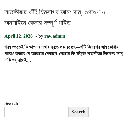
সাতক্ষীরার খাঁটি হিমসাগর আম: দাম, গুণাগুণ ও
অনলাইনে কেনার সম্পূর্ণ গাইড
.
P
A
April 12, 2026
by
rawadmin
o
p
গরম পড়তেই কি আপনার মাথায় ঘুরতে শুরু করেছে—খাঁটি হিমসাগর আম কোথায়
s
r
পাবো? বাজারে যে আমগুলো দেখছেন, সেগুলো কি সত্যিই সাতক্ষীরার হিমসাগর আম,
t
i
নাকি শুধু নামেই…
e
l
d
2
o
7
n
,
2
0
2
Search
6
Search