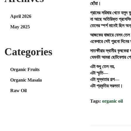
,
ছোঁয়া।
2
গ্রামের সরিষার খেতে হলুদ
0
April 2026
না
আছে
অতিরিক্ত
প্রসেসি
2
তেলের স্পর্শ মানেই ছিল অ
May 2025
5
আজকের বাজারে যেসব তেল পা
একেবারে সেই পুরনো দিনের স
Categories
সাতক্ষীরার স্থানীয় কৃষকে
যেমনটা আমরা ছোটবেলায় পেত
এটা শুধু তেল নয়,
Organic Fruits
এটা স্মৃতি—
এটা সুস্থতার গল্প—
Organic Masala
এটা প্রকৃতির সরলতা।
Raw Oil
Tags
:
organic oil
P
খাঁ
P
r
টি
e
শু
o
v
ক