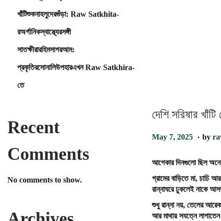
খাঁটিশুকনাহলুদেরগুঁড়া: Raw Satkhita-
রঅর্গানিকস্বাস্থ্যেরসঙ্গী
সাতক্ষীরারহিমসাগরআম:
প্রকৃতিরসোনালিউপহারএখন Raw Satkhira-
তে
দেশি সরিষার খাঁটি
Recent
.
P
A
May 7, 2025
by
r
o
u
Comments
s
g
আগেকার দিনগুলো ছিল অনেক 
t
u
গ্রামের বাড়িতে মা, চাচ
e
s
No comments to show.
রান্নাঘরে ঢুকলেই নাকে আসত
d
t
o
2
শুধু রান্না নয়, তেলের আর
n
7
Archives
আর মাথায় সযত্নে লাগাতেন