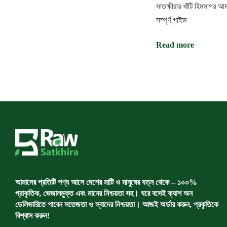
সাতক্ষীরার খাঁটি হিমসাগর 
t
অ
সম্পূর্ণ গাইড
র্গা
নি
i
ক
Read more
স্বা
o
স্থ্যে
র
স
n
ঙ্গী
N
সা
e
ত
x
ক্ষী
t
রা
p
র
o
খাঁ
s
টি
আমাদের প্রতিটি পণ্য আসে দেশের মাটি ও মানুষের যত্ন থেকে – ১০০%
t
হি
প্রাকৃতিক, ভেজালমুক্ত এবং মানের নিশ্চয়তা সহ। ঘরে বসেই ক্যাশ অন
:
ম
ডেলিভারিতে পাবেন সতেজতা ও স্বাদের নিশ্চয়তা। আজই অর্ডার করুন, প্রকৃতিকে
সা
বিশ্বাস করুন!
গ