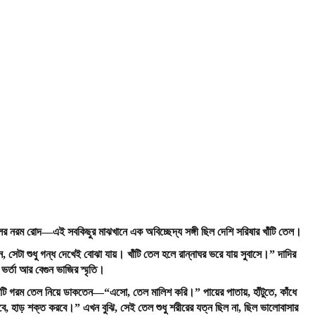
ের নরম রোদ—এই সবকিছুর মাঝখানে এক অবিচ্ছেদ্য সঙ্গী ছিল দেশি সরিষার খাঁটি তেল।
ন
,
সেটা
শুধু
গন্ধ
দেখেই
বোঝা
যায়।
খাঁটি
তেল
হলে
রান্নাঘর
ভরে
যায়
সুবাসে।
”
দাদির
র্তা আর বেগুন ভাজির স্মৃতি।
 বাটি গরম তেল নিয়ে ডাকতেন—
“
এসো
,
তেল
মালিশ
করি।
”
পায়ের পাতায়, হাঁটুতে, কাঁধে
বে
,
হাড়
শক্ত
করবে।
”
এখন বুঝি, সেই তেল শুধু শরীরের যত্ন ছিল না, ছিল ভালোবাসার