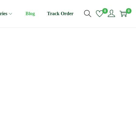
0
0
ries
Blog
Track Order