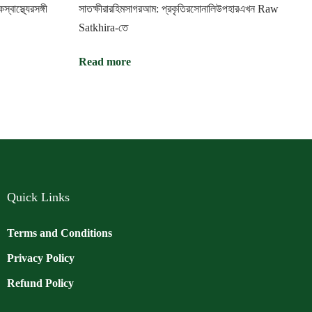
বাস্থ্যেরসঙ্গী
সাতক্ষীরারহিমসাগরআম: প্রকৃতিরসোনালিউপহারএখন Raw
Satkhira-তে
Read more
Quick Links
Terms and Conditions
Privacy Policy
Refund Policy