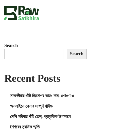
S
S
k
k
i
i
p
p
t
t
Search
o
o
n
c
Search
a
o
v
n
i
t
Recent Posts
g
e
a
n
t
t
সাতক্ষীরার খাঁটি হিমসাগর আম: দাম, গুণাগুণ ও
i
o
অনলাইনে কেনার সম্পূর্ণ গাইড
n
দেশি সরিষার খাঁটি তেল, প্রাকৃতিক উপাদানে
শৈশবের সুরভিত স্মৃতি