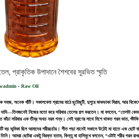
 তেল, প্রাকৃতিক উপাদানে শৈশবের সুরভিত স্মৃতি
.
P
awadmin
Raw Oil
o
s
সহজ, অনেক খাঁটি। সকালবেলা গ্রামের মাঠে ছুটোছুটি, দুপুরে কাকডাকা বিরাম, আর বিকেল
t
ি আর দাদি—তিনজনেই নিজের মতো করে সরিষার তেলের গল্প করতেন। মা বলতেন,
“
তেলটা
কেম
e
 কাঁচা সরিষার এক তীব্র অথচ নরম গন্ধ। সেই ঘ্রাণের সাথে মিশে থাকত গরম ভাত, শুঁটকি ভ
d
i
েকটি বড় ভূমিকা ছিল আমাদের শরীরচর্চায়। শীত পড়া মানেই সকালে উঠেই মা হাতে এক ছোট
n
 তিনি। আমরা ছোটরা একটু বিরক্ত হতাম, কিন্তু মা হাসিমুখে বলতেন,
“
এটাই
শরীর
গরম
রাখ